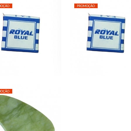
MOÇÃO
PROMOÇÃO
NIL ROYAL BLUE - 48
ANIL ROYAL BLUE - 
UNIDADES
UNIDADES
86,40 €
96,00 €
19,00 €
22,50 €
MOÇÃO
GUA SHA JADE
5,00 €
7,00 €