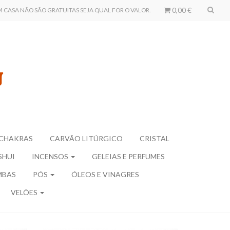
0,00 €
CASA NÃO SÃO GRATUITAS SEJA QUAL FOR O VALOR.
CHAKRAS
CARVÃO LITÚRGICO
CRISTAL
SHUI
INCENSOS
GELEIAS E PERFUMES
MBAS
PÓS
ÓLEOS E VINAGRES
VELÕES