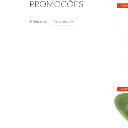
PROMOCÕES
PRO
Ordenar por
Relevância
A
PRO