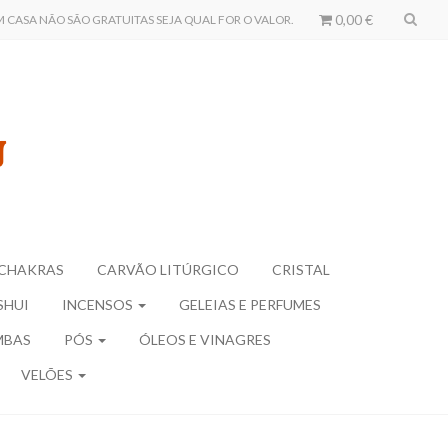
0,00 €
CASA NÃO SÃO GRATUITAS SEJA QUAL FOR O VALOR.
CHAKRAS
CARVÃO LITÚRGICO
CRISTAL
SHUI
INCENSOS
GELEIAS E PERFUMES
MBAS
PÓS
ÓLEOS E VINAGRES
VELÕES