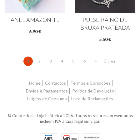
ANEL AMAZONITE
PULSEIRA NÓ DE
BRUXA PRATEADA
6,90 €
5,50 €
1
2
3
4
5
6
>
Última
Home
Contactos
Termos e Condições
Envios e Pagamentos
Política de Devolução
Litígios de Consumo
Livro de Reclamações
© Coiote Real - Loja Esóterica 2026. Todos os valores apresentados
incluem IVA à taxa legal em vigor.