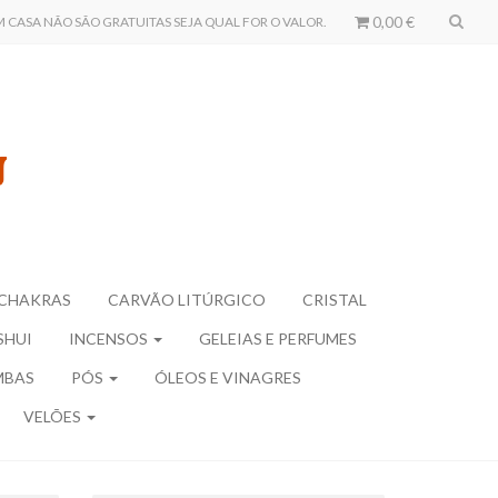
0,00 €
CASA NÃO SÃO GRATUITAS SEJA QUAL FOR O VALOR.
CHAKRAS
CARVÃO LITÚRGICO
CRISTAL
SHUI
INCENSOS
GELEIAS E PERFUMES
MBAS
PÓS
ÓLEOS E VINAGRES
VELÕES