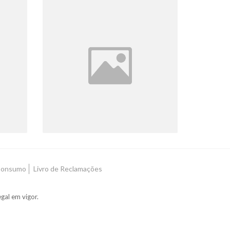
DEFUMAÇÃO
S
SAGRADA MADRE
18 Produtos
 Consumo
Livro de Reclamações
gal em vigor.