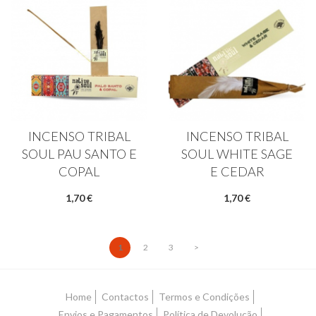
INCENSO TRIBAL
INCENSO TRIBAL
SOUL PAU SANTO E
SOUL WHITE SAGE
COPAL
E CEDAR
1,70 €
1,70 €
1
2
3
>
Home
Contactos
Termos e Condições
Envios e Pagamentos
Política de Devolução